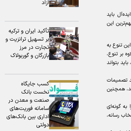
آزاد
ده‌آل باید
هم‌ترین این
تأکید ایران و ترکیه
بر تسهیل ترانزیت و
ین تنوع به
تجارت در مرز
ه بر تنوع،
بازرگان و گوربولاک
باید بتواند
ند تصمیمات
كسب جایگاه
دهد، همچنین
نخست بانك
صنعت و معدن در
به گونه‌ای
سامانه فوریت‌های
تخاب رسانه،
اداری بین بانك‌های
دولتی