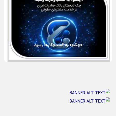
«چکنو» به کسب‌وکارها رسید