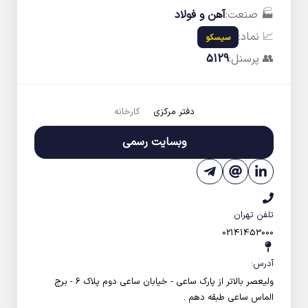
🏭 صنعت:
آهن و فولاد
📈 نماد:
سیسکو
👥 پرسنل:
5129
دفتر مرکزی
کارخانه
وبسایت رسمی
تلفن تهران
02141453000
آدرس:
ولیعصر بالاتر از پارک ساعی - خیابان ساعی دوم پلاک 6 - برج
الماس ساعی طبقه دهم .