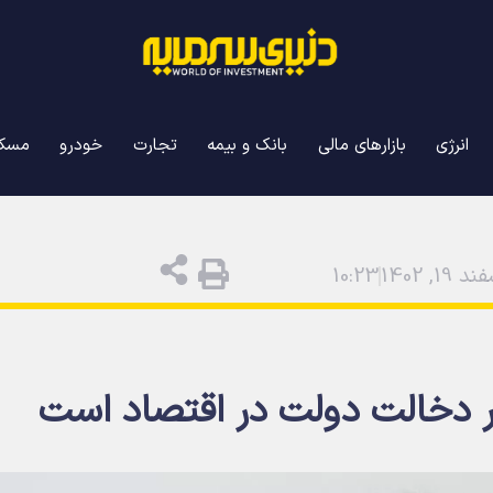
انرژی
بازارهای مالی
بانک و بیمه
تجارت
خودرو
مسک
د 19, 1402
10:23
طر دخالت دولت در اقتصاد است