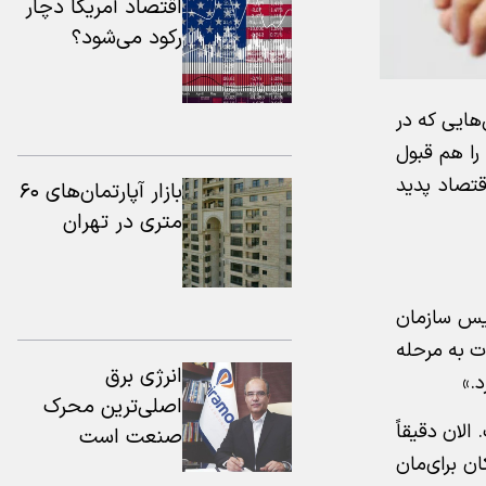
اقتصاد آمریکا دچار
رکود می‌شود؟
هایی که در
را هم قبول
قتصاد پدید
بازار آپارتمان‌های ۶۰
متری در تهران
ئیس سازمان
ات به مرحله
انرژی برق
.»
اصلی‌ترین محرک
ت است. الان دقیقاً
صنعت است
ن برای‌مان