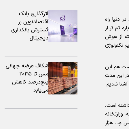
اثرگذاری بانک
ر دنیا راه
اقتصادنوین بر
ه کم تر از
گسترش بانکداری
چون ما درکی تا سال گذشته از هوش
دیجیتال
م تکنولوژی
شکاف عرضه جهانی
است هم این
مس تا ۲۰۳۵
انند انجام دهند و در این مدت
پنج‌درصد کاهش
آشنا شدیم.
می‌یابد
داشته است،
 وزارتخانه
س و… هزار