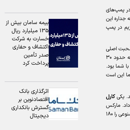
ن‌های یورو ۵ و یورو ۶ که الان در ایران در پمپ‌های
 چرا؟ برای این‌که جداره این
بیمه سامان بیش از
 ساله گوگرد است که به محض این‌که ما گازوییل و بنزین یورو ۵ می‌ریزیم در پمپ
135 میلیارد ریال
خسارت به شرکت
اکتشاف و حفاری
 صحبت اصلی
صدر تأمین
راجع به مقیاس و سرعت ورود ما به این بازار است. اگر من می‌خواستم یا می‌توانستم به‌عنوان یک سیاست‌گذار یک‌شبه حدود ۳۰
پرداخت کرد
بکنم، همه حق با شما بود.
ما این است
اثرگذاری بانک
د. یکی
کارل
اقتصادنوین بر
داد. مارکس
گسترش بانکداری
پیش‌بینی می‌کرد یک روزی خواهد رسید که برای انسان کار تبدیل به هنر می‌شود، چون نیازی به کار نیست. انگار هوش مصنوعی را ۱۸۰
دیجیتال