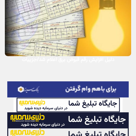
دلیل افزایش رقم قبوض برق اعلام شد/جزییات