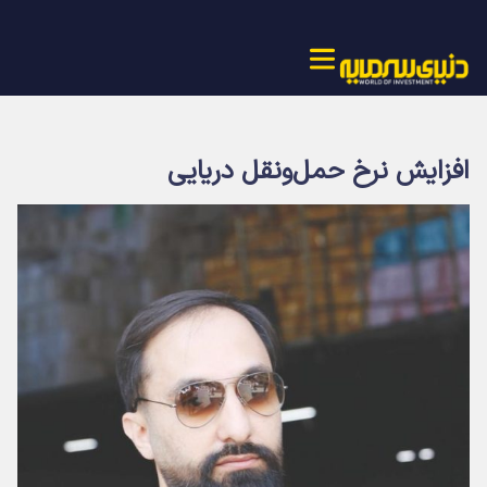
افزايش نرخ حمل‌ونقل دريايي