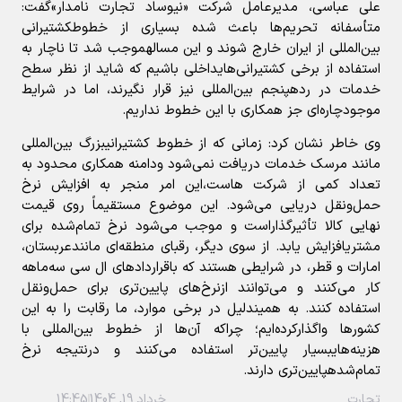
علي
عباسي،
مديرعامل
شرکت
«
نيوساد
تجارت
نامدار
»
گفت:
متأسفانه
تحريم‌ها
باعث
شده‌
بسياري
از
خطوط
کشتيراني
بين‌المللي
از
ايران
خارج
شوند
و
اين
مساله
موجب
شد
تا
ناچار
به
استفاده
از
برخي
کشتيراني‌هاي
داخلي
باشيم
که
شايد
از
نظر
سطح
خدمات
در
رده
پنجم
بين‌المللي
نيز
قرار
نگيرند،
اما
در
شرايط
موجود
چاره‌اي
جز
همکاري
با
اين
خطوط
نداريم
.
وی خاطر نشان کرد:
زماني
که
از
خطوط
کشتيراني
بزرگ
بين‌المللي
مانند
مرسک
خدمات
دريافت
نمي‌شود
و
دامنه
همکاري
محدود
به
تعداد
کمي
از
شرکت
هاست،
اين
امر
منجر
به
افزايش
نرخ
حمل‌ونقل
دريايي
مي‌شود
.
اين
موضوع
مستقيماً
روي
قيمت
نهايي
کالا
تأثيرگذار
است
و
موجب
مي‌شود
نرخ
تمام‌شده
براي
مشتري
افزايش
يابد
.
از
سوي
ديگر،
رقباي
منطقه‌اي
مانند
عربستان،
امارات
و
قطر،
در
شرايطي
هستند
که
با
قراردادهاي
ال
سي
سه‌ماهه
کار
مي‌کنند
و
مي‌توانند
از
نرخ‌هاي
پايين‌تري
براي
حمل‌ونقل
استفاده
کنند
.
به
همين
دليل
در
برخي
موارد،
ما
رقابت
را
به
اين
کشورها
واگذار
کرده‌ايم؛
چراکه
آن‌ها
از
خطوط
بين‌المللي
با
هزينه‌هاي
بسيار
پايين‌تر
استفاده
مي‌کنند
و
درنتيجه
نرخ
تمام‌شده
پايين‌تري
دارند
.
تجارت
خرداد 19, 1404
14:45