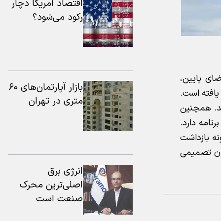
اقتصاد آمریکا دچار
رکود می‌شود؟
ضای پایین،
بازار آپارتمان‌های ۶۰
یافته است.
متری در تهران
ند. همچنین
نامه دارد.
نه بازداشت
نون تصمیمی
انرژی برق
اصلی‌ترین محرک
صنعت است