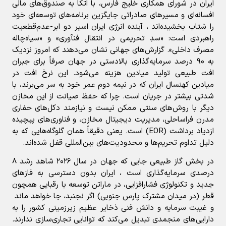
ایران در شورای همکاری خلیج فارس، با اتکا به صندوق‌های مالی
افسانه‌ای و مسیرهای صادراتی جایگزین برنامه‌های توسعه‌ای خود
را شتاب بخشیده‌اند ، آینده انرژی ایران اسیر دو ابر-عدم‌قطعیت
راهبردی است: «سدِ تحریمی در انتقال فنآوری» و «سیاه‌چاله
مصرف داخلی». گزارش‌های جهانی نشان می‌دهند که امروز نزدیک
به ۹۰ درصد سرمایه‌گذاری بالادستی در جهان صرفاً برای جبران
افت طبیعی تولید میادین هزینه می‌شود. این نرخ افت در
میادین کهنسال ایران که در نیمه دوم عمر خود به سر می‌برند، با
شدتی بیشتر در جریان است. چرا که حفظ صیانت از این مخازن
دیگر با روش‌های سنتی ممکن نیست و نیازمند دکل‌های حفاری
مدرن فراساحلی، مدیریت دیجیتال مخازن، و فناوری‌های پیچیده
ازدیاد برداشت (EOR) است. یعنی دقیقاً همان گلوگاه‌هایی که به
دلیل تداوم تحریم‌ها و محدودیت‌های بین‌المللی قفل شده‌اند.
در بخش گاز طبیعی جایی که جهان در سال ۲۰۲۶ شاهد رشد ۸
درصدی سرمایه‌گذاری است ، ایران بدون دسترسی به فازهای
جدید و تکنولوژی فشارافزایی، در ماراتن توسعه با رقبایی همچون
قطر (در میدان مشترک پارس جنوبی) اگر نجنبد، جا خواهد ماند
و غیبت سرمایه و دانش فنی ذخایر عظیم زیرزمینی کشور را به
دارایی‌های منجمدی تبدیل می‌کند که توانایی تجاری‌سازی ندارند.