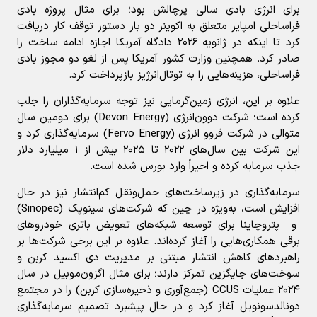
برای انرژی بادی سالی پرچالش بود؛ برای مثال پروژه بادی
فراساحلی امپایر متعلق به اکوینر دو بار دستور توقف کار دریافت
کرد تا اینکه در ژانویه ۲۰۲۶ دادگاه آمریکا اجازه ادامه ساخت را
صادر کرد. همچنین وزارت کشور آمریکا پس از لغو دو مجوز بادی
فراساحلی، هزینه‌هایی را به توتال‌انرژیز بازپرداخت کرد.
علاوه بر این، انرژی زمین‌گرمایی نیز توجه سرمایه‌گذاران را جلب
کرده است؛ شرکت دوون‌انرژی (Devon Energy) برای دومین سال
متوالی در شرکت فروو انرژی (Fervo Energy) سرمایه‌گذاری کرد و
این شرکت بین سال‌های ۲۰۲۲ تا ۲۰۲۵ بیش از ۱ میلیارد دلار
جذب سرمایه کرده و اخیراً وارد بورس شده است.
سرمایه‌گذاری در زیرساخت‌های حمل‌ونقل کم‌انتشار نیز در حال
افزایش است، به‌ویژه در چین که شرکت‌های سینوپک (Sinopec)
و پتروچاینا برای توسعه شبکه‌های تعویض باتری خودروهای
برقی همکاری‌هایی را آغاز کرده‌اند. علاوه بر این برخی شرکت‌ها بر
راهبردهای کاهش انتشار مبتنی بر مدیریت دی اکسید کربن و
سوخت‌های جایگزین تمرکز دارند؛ برای مثال اگزون‌موبیل در سال
۲۰۲۴ عملیات CCUS (جمع‌آوری و ذخیره‌سازی کربن) را در مجتمع
دونالدسونویل آغاز کرد و در حال پیشبرد تصمیم سرمایه‌گذاری