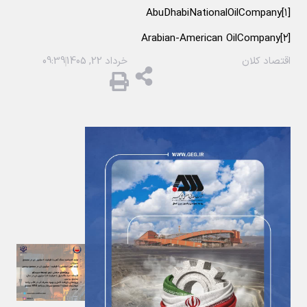
[۱]AbuDhabiNationalOilCompany
[۲]Arabian-American OilCompany
اقتصاد کلان
خرداد 22, 1405
09:39