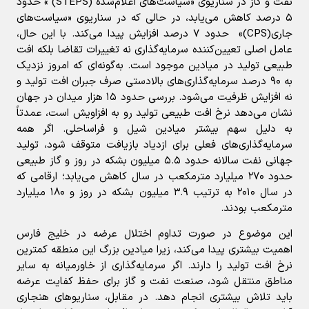
نفت و گاز در سناریوی «سیاست‌های اعلام‌شده (STEPS) » حدود
۵ درصد کاهش می‌یابد، در حالی که در سناریوی «سیاست‌های
جاری(CPS)» حدود ۷ درصد افزایش پیدا می‌کند. با این حال،
عامل اصلی تعیین‌کننده سرمایه‌گذاری نه تغییرات تقاضا بلکه افت
طبیعی تولید در میادین موجود است. به‌گونه‌ای که امروز نزدیک
به ۹۰ درصد سرمایه‌گذاری‌های بالادستی صرف جبران افت تولید و
نه افزایش ظرفیت می‌شود. بررسی حدود ۱۵ هزار میدان در جهان
نشان می‌دهد نرخ افت طبیعی تولید رو به افزاویش است، عمدتاً
به دلیل سهم بیشتر میادین شیل و فراساحلی. اگر همه
سرمایه‌گذاری‌های فعلی برای ازدیاد بازیافت متوقف شود، تولید
جهانی نفت سالانه حدود ۵.۵ میلیون بشکه در روز و گاز طبیعی
حدود ۲۷۰ میلیارد مترمکعب در سال کاهش می‌یابد؛ ارقامی که
در سال ۲۰۱۰ به ترتیب ۳.۹ میلیون بشکه در روز و ۱۸۰ میلیارد
مترمکعب بودند.
این موضوع در صورت تداوم اختلال عرضه در خلیج فارس
اهمیت بیشتری پیدا می‌کند، زیرا میادین بزرگ این منطقه کمترین
نرخ افت تولید را دارند. اگر سرمایه‌گذاری از خاورمیانه به سایر
مناطق منتقل شود، صنعت نفت و گاز برای حفظ کفایت عرضه
باید تلاش بیشتری انجام دهد. در مقابل، سناریوهای هنجاری