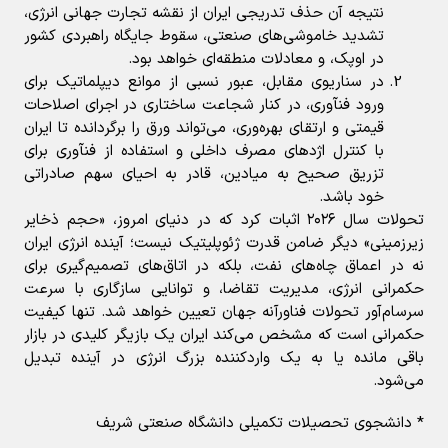
نتیجه آن حذف تدریجی ایران از نقشه تجارت جهانی انرژی،
تشدید خاموشی‌های صنعتی، سقوط جایگاه راهبردی کشور
در اوپک، و معادلات منطقه‌ای خواهد بود.
در سناریوی مقابل، عبور نسبی از موانع دیپلماتیک برای
ورود فنآوری، در کنار شجاعت ساختاری در اجرای اصلاحات
قیمتی و ارتقای بهره‌وری، می‌تواند ورق را برگردانده تا ایران
با کنترل اژدهای مصرف داخلی و استفاده از فنآوری برای
تزریق صحیح به میادین، قادر به احیای سهم صادراتی
خود باشد.
تحولات سال ۲۰۲۶ اثبات کرد که در دنیای امروز، «حجم ذخایر
زیرزمینی» دیگر ضامن قدرت ژئوپلیتیک نیست؛ آینده انرژی ایران
نه در اعماق چاه‌های نفت، بلکه در اتاق‌های تصمیم‌گیری برای
حکمرانی انرژی، مدیریت تقاضا، و توانایی سازگاری با سرعت
سرسام‌آور تحولات فناورآنه جهان تعیین خواهد شد. تنها کیفیت
حکمرانی است که مشخص می‌کند ایران یک بازیگر کلیدی در بازار
باقی مانده یا به یک واردکننده بزرگ انرژی در آینده تبدیل
می‌شود.
* دانشجوی تحصیلات تکمیلی دانشگاه صنعتی شریف