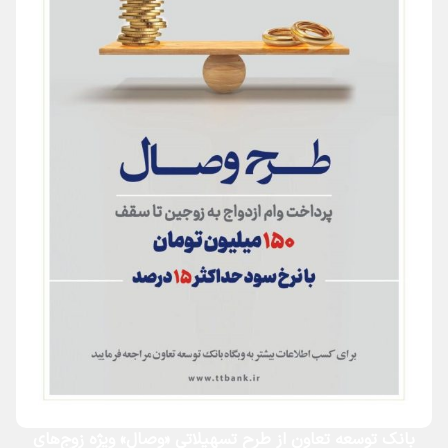
بانک توسعه تعاون از طرح تسهیلاتی «وصال» ویژه زوج‌های