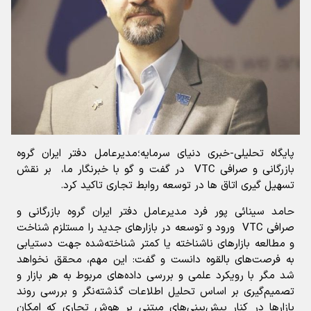
پایگاه تحلیلی-خبری دنیای سرمایه؛مديرعامل دفتر ايران گروه
بازرگاني و صرافي VTC در گفت و گو با خبرنگار ما، بر نقش
تسهیل گیری اتاق ها در توسعه روابط تجاری تاکید کرد.
حامد سينائي پور فرد مديرعامل دفتر ايران گروه بازرگاني و
صرافي VTC ورود و توسعه در بازارهاي جديد را مستلزم شناخت
و مطالعه بازارهاي ناشناخته يا کمتر شناخته‌شده جهت دستيابي
به فرصت‌هاي بالقوه دانست و گفت: اين مهم، محقق نخواهد
شد مگر با رويکرد علمي و بررسي داده‌هاي مربوط به هر بازار و
تصميم‌گيري بر اساس تحليل اطلاعات گذشته‌نگر و بررسي روند
بازارها در کنار پيش‌بيني‌هاي مبتني بر هوش تجاري که امکان