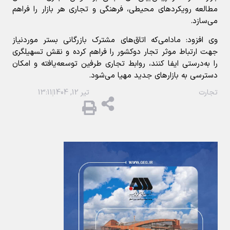
مطالعه رويکردهاي محيطي، فرهنگي و تجاري هر بازار را فراهم
مي‌سازد.
وی افزود: مادامي‌که اتاق‌هاي مشترک بازرگاني بستر موردنياز
جهت ارتباط موثر تجار دو‌کشور را فراهم کرده و نقش تسهيلگري
را به‌درستي ايفا کنند، روابط تجاري طرفين توسعه‌يافته و امکان
دسترسي به بازارهاي جديد مهيا مي‌شود.
تجارت
تیر 12, 1404
13:11