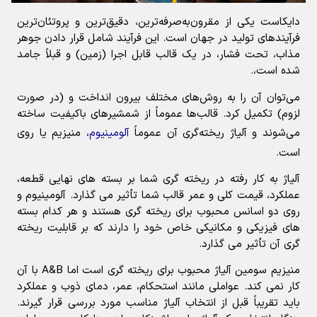
دایکاست یکی از مقرون‌به‌صرفه‌ترین، دقیق‌ترین و پروتئان‌ترین
فرآیندهای تولید در جهان است. این فرآیند شامل قرار دادن جوهر
مذاب، تحت فشار، در یک قالب قابل اجرا (زمین) و قبلاً جامد
شده است،.
می‌توان آن را به روش‌های مختلف بیرون انداخت و (در صورت
لزوم) تکمیل کرد. قالب‌ها عموماً از شمشیرهای باکیفیت ساخته
می‌شوند و آلیاژ ریخته‌گری آن عموماً
آلومینیوم
، منیزیم یا روی
است.
آلیاژ به کار رفته در ریخته گری شما بر بسته های نهایی قطعه،
عملکرد، قیمت کلی و عمر قالب شما تأثیر می گذارد. آلومینیوم و
روی دو اسانس محبوب برای ریخته گری هستند و هر کدام بسته
های فیزیکی و مکانیکی خاص خود را دارند که بر قابلیت ریخته
گری آن تأثیر می گذارد.
منیزیم سومین آلیاژ محبوب برای ریخته گری است اما A&B با آن
کار نمی کند. عواملی مانند استحکام، عمر، دمای ذوب و عملکرد
باید تقریباً قبل از انتخاب آلیاژ مناسب مورد بررسی قرار گیرند.