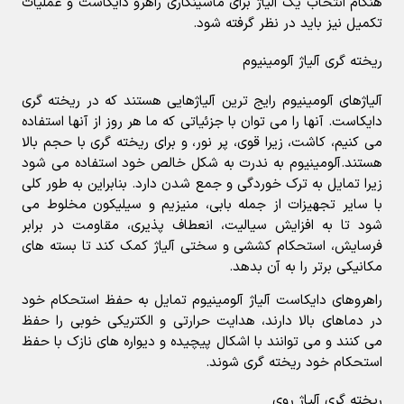
هنگام انتخاب یک آلیاژ برای ماشینکاری راهرو دایکاست و عملیات
تکمیل نیز باید در نظر گرفته شود.
ریخته گری آلیاژ آلومینیوم
آلیاژهای آلومینیوم رایج ترین آلیاژهایی هستند که در ریخته گری
دایکاست. آنها را می توان با جزئیاتی که ما هر روز از آنها استفاده
می کنیم، کاشت، زیرا قوی، پر نور، و برای ریخته گری با حجم بالا
هستند.آلومینیوم به ندرت به شکل خالص خود استفاده می شود
زیرا تمایل به ترک خوردگی و جمع شدن دارد. بنابراین به طور کلی
با سایر تجهیزات از جمله بابی، منیزیم و سیلیکون مخلوط می
شود تا به افزایش سیالیت، انعطاف پذیری، مقاومت در برابر
فرسایش، استحکام کششی و سختی آلیاژ کمک کند تا بسته های
مکانیکی برتر را به آن بدهد.
راهروهای دایکاست آلیاژ آلومینیوم تمایل به حفظ استحکام خود
در دماهای بالا دارند، هدایت حرارتی و الکتریکی خوبی را حفظ
می کنند و می توانند با اشکال پیچیده و دیواره های نازک با حفظ
استحکام خود ریخته گری شوند.
ریخته گری آلیاژ روی