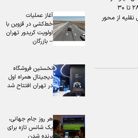
۳۰ محور چالوس (حدفاصل کرج – شهرستانک) در محدوده‌های خوزنکلا و پلیس راه کرج، این محور در روزهای ۲۸ تا ۳۰
آغاز عملیات
ایل نقلیه از محور
خط‌کشی در قزوین با
اولویت کریدور تهران
– بازرگان
نخستین فروشگاه
دیجیتال همراه اول
در تهران افتتاح شد
هر روز جام جهانی،
یک شانس تازه برای
برنده شدن