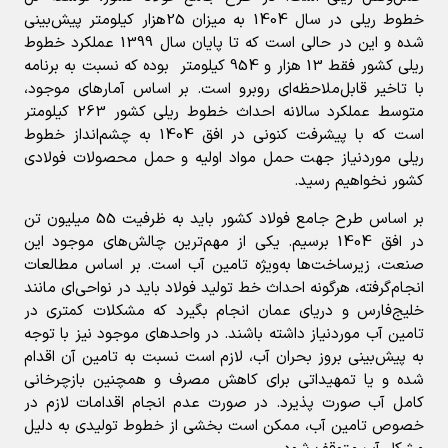
خطوط ریلی در سال 1404 به میزان 25هزار کیلومتر پیش‌بینی
شده و این در حالی است که تا پایان سال 1399 عملکرد خطوط
ریلی کشور فقط 13 هزار و 954 کیلومتر بوده که نسبت به برنامه
با تاخیر قابل‌ملاحظه‌ای روبرو است. بر اساس آمارهای موجود،
متوسط عملکرد سالانه احداث خطوط ریلی کشور 263 کیلومتر
است که با پیشرفت کنونی در افق 1404 به چشم‌انداز خطوط
ریلی موردنیاز جهت حمل مواد اولیه و حمل محصولات فولادی
کشور نخواهیم رسید.
بر اساس طرح جامع فولاد کشور باید به ظرفیت 55 میلیون تن
در افق 1404 برسیم. یکی از مهم‌ترین چالش‌های موجود این
صنعت، زیرساخت‌ها به‌ویژه تامین آب است. بر اساس مطالعات
انجام‌گرفته، هرگونه احداث خط تولید فولاد باید در نواحی‌ای مانند
خلیج‌فارس و دریای عمان انجام بگیرد که مشکلات کمتری در
تامین آب موردنیاز داشته باشند. در واحدهای موجود نیز با توجه
به پیش‌بینی بروز بحران آب، لازم است نسبت به تامین آن اقدام
شده و یا تمهیداتی برای کاهش مصرف و همچنین بازچرخانی
کامل آب صورت پذیرد. در صورت عدم انجام اقدامات لازم در
خصوص تامین آب، ممکن است بخشی از خطوط تولیدی به دلیل